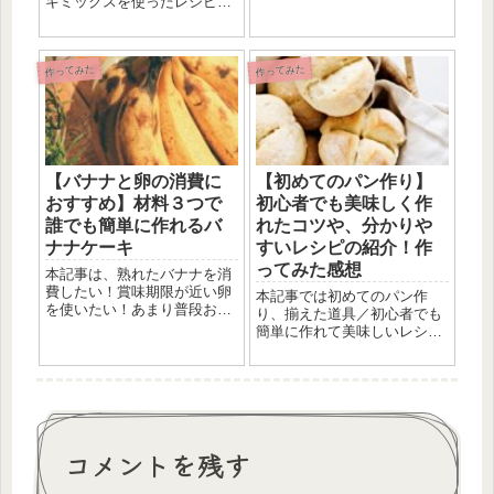
キミックスを使ったレシピを
クチーズケーキのレシピや材
知りたい！簡単に作れるレシ
料の置き換え方のコツを紹介
ピを知りたい！という方にお
しています！！
すすめの記事になっていま
作ってみた
作ってみた
す！今回使用した太白胡麻油
の解説もしています。抗酸化
作用のあるオイルを探してい
る方もぜひチェックしてみて
ください！
【バナナと卵の消費に
【初めてのパン作り】
おすすめ】材料３つで
初心者でも美味しく作
誰でも簡単に作れるバ
れたコツや、分かりや
ナナケーキ
すいレシピの紹介！作
ってみた感想
本記事は、熟れたバナナを消
費したい！賞味期限が近い卵
本記事では初めてのパン作
を使いたい！あまり普段おか
り、揃えた道具／初心者でも
し作りしないけど、簡単に作
簡単に作れて美味しいレシピ
れて美味しいレシピを知りた
／初心者でも美味しく焼ける
い！という方におすすめな記
ポイントを解説しています。
事です。
最後の方には私自身初めて作
ってみた感想をまとめてあり
ます。初めてパン作りをして
みたい方必見です！
コメントを残す