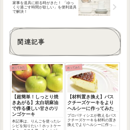
家事を道具に頼る時がきた！ 「ゆっ
くり過ごす時間が欲しい」を便利道具
で解決！
関連記事
作ってみた
作ってみた
【超簡単！しっとり焼
【材料置き換え】バス
きあがる】太白胡麻油
クチーズケーキをより
で作る優しい甘さのリ
ヘルシーに作ってみた
ンゴケーキ
プロパティシエが教えるバス
クチーズケーキを材料の置き
本記事は、りんごを使ったレ
換えでよりヘルシーに作って
シピを知りたい！ホットケー
みました。この記事ではバス