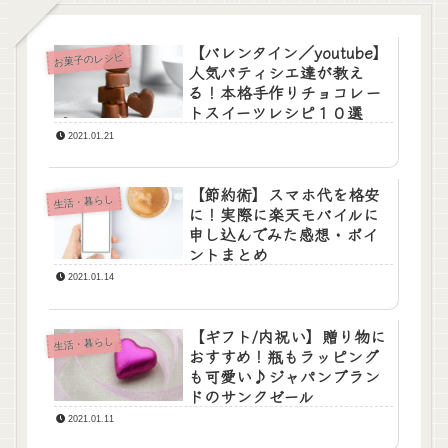
【バレンタイン／youtube】
お菓子のレシピ
人気パティシエ達が教え
る！本格手作りチョコレー
トスイーツレシピ１０選
2021.01.21
【節約術】スマホ代を格安
生活・暮らし
に！実際に楽天モバイルに
申し込んでみた感想・ポイ
ントまとめ
2021.01.14
【ギフト/内祝い】贈り物に
生活・暮らし
おすすめ！瓶もラッピング
も可愛い♪ジャパンブラン
ドのサンクゼール
2021.01.11