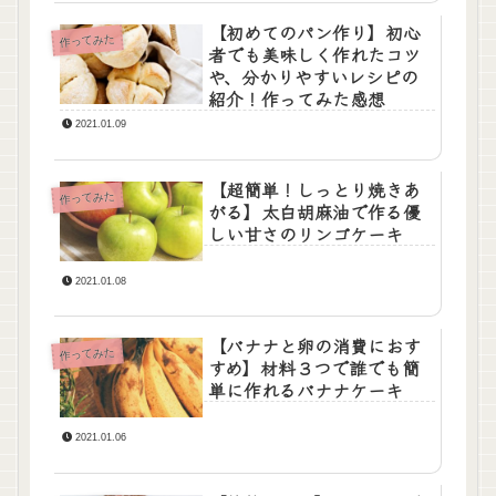
【初めてのパン作り】初心
作ってみた
者でも美味しく作れたコツ
や、分かりやすいレシピの
紹介！作ってみた感想
2021.01.09
【超簡単！しっとり焼きあ
作ってみた
がる】太白胡麻油で作る優
しい甘さのリンゴケーキ
2021.01.08
【バナナと卵の消費におす
作ってみた
すめ】材料３つで誰でも簡
単に作れるバナナケーキ
2021.01.06